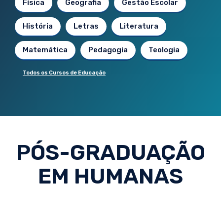
Física
Geografia
Gestão Escolar
História
Letras
Literatura
Matemática
Pedagogia
Teologia
Todos os Cursos de Educação
PÓS-GRADUAÇÃO
EM HUMANAS